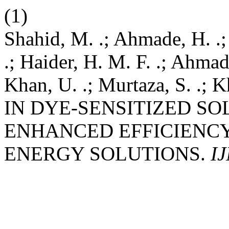
(1)
Shahid, M. .; Ahmade, H. .;
.; Haider, H. M. F. .; Ahmad,
Khan, U. .; Murtaza, S. .
IN DYE-SENSITIZED SO
ENHANCED EFFICIENC
ENERGY SOLUTIONS.
I