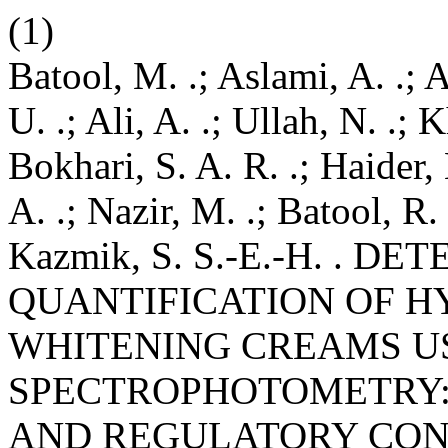
(1)
Batool, M. .; Aslami, A. .; 
U. .; Ali, A. .; Ullah, N. .;
Bokhari, S. A. R. .; Haider,
A. .; Nazir, M. .; Batool, R.
Kazmik, S. S.-E.-H. . D
QUANTIFICATION OF H
WHITENING CREAMS US
SPECTROPHOTOMETRY:
AND REGULATORY CO