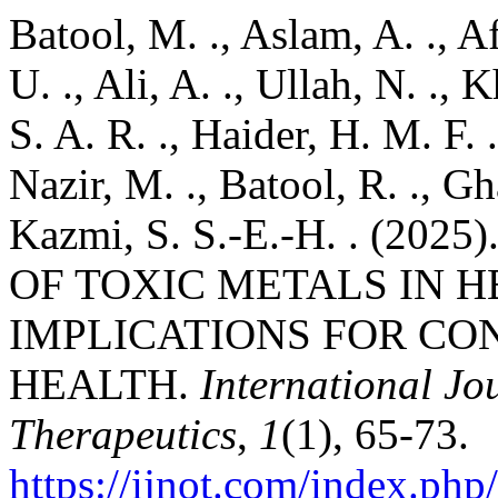
Batool, M. ., Aslam, A. ., A
U. ., Ali, A. ., Ullah, N. .,
S. A. R. ., Haider, H. M. F. 
Nazir, M. ., Batool, R. ., Gh
Kazmi, S. S.-E.-H. . (2
OF TOXIC METALS IN H
IMPLICATIONS FOR C
HEALTH.
International J
Therapeutics
,
1
(1), 65-73.
https://ijnot.com/index.php/